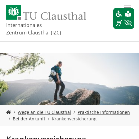
Z
u
m
H
Internationales
a
Zentrum Clausthal (IZC)
u
p
t
i
n
h
a
l
t
s
p
r
S
Wege an die TU Clausthal
Praktische Informationen
i
i
Bei der Ankunft
Krankenversicherung
n
e
g
s
e
i
Krankenversicherung