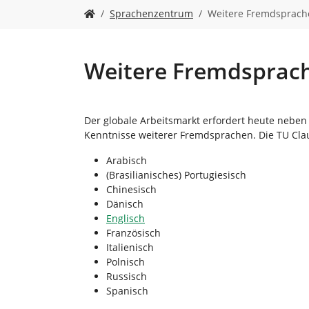
n
S
Sprachenzentrum
Weitere Fremdsprach
i
e
s
i
Weitere Fremdsprac
n
d
h
i
Der globale Arbeitsmarkt erfordert heute neben
e
Kenntnisse weiterer Fremdsprachen. Die TU Clau
r
Arabisch
:
(Brasilianisches) Portugiesisch
Chinesisch
Dänisch
Englisch
Französisch
Italienisch
Polnisch
Russisch
Spanisch