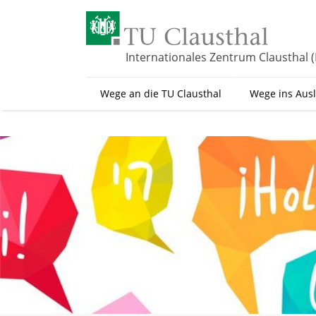
Z
u
m
H
Internationales Zentrum Clausthal (
a
u
Wege an die TU Clausthal
Wege ins Aus
p
t
i
n
h
a
l
t
s
p
r
i
n
g
e