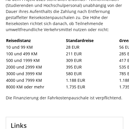
(Studierenden und Hochschulpersonal) unabhängig von der
Dauer ihres Aufenthalts die Zahlung nach Entfernung
gestaffelter Reisekostenpauschalen zu. Die Höhe der
Reisekosten richtet sich danach, ob Teilnehmende
umweltfreundliche Verkehrsmittel nutzen oder nicht:
Reisedistanz
Standardreise
Gree
10 und 99 KM
28 EUR
56 E
100 und 499 KM
211 EUR
285 
500 und 1999 KM
309 EUR
417 
2000 und 2999 KM
395 EUR
535 
3000 und 3999 KM
580 EUR
785 
4000 und 7999 KM
1.188 EUR
1.18
8000 KM oder mehr
1.735 EUR
1.73
Die Finanzierung der Fahrkostenpauschale ist verpflichtend.
Links