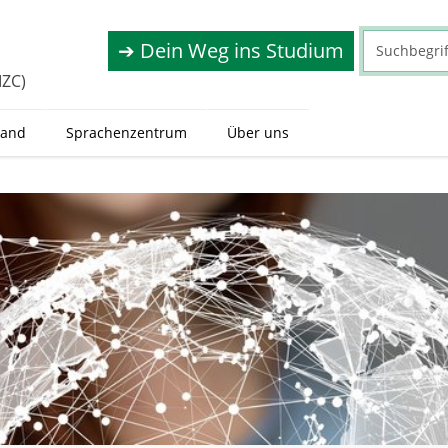
➔ Dein Weg ins Studium
IZC)
land
Sprachenzentrum
Über uns