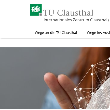
Z
u
m
H
Internationales Zentrum Clausthal (
a
u
Wege an die TU Clausthal
Wege ins Aus
p
t
i
n
h
a
l
t
s
p
r
i
n
g
e