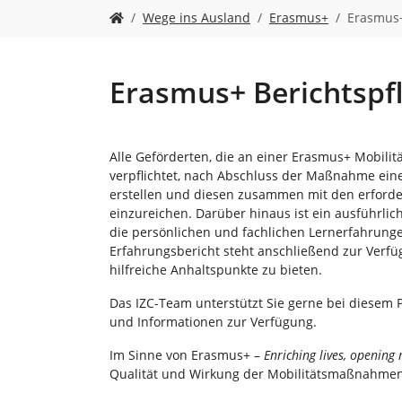
n
S
Wege ins Ausland
Erasmus+
Erasmus+
i
e
s
i
Erasmus+ Berichtspfl
n
d
h
i
Alle Geförderten, die an einer Erasmus+ Mobil
e
verpflichtet, nach Abschluss der Maßnahme eine
r
erstellen und diesen zusammen mit den erforder
:
einzureichen. Darüber hinaus ist ein ausführlich
die persönlichen und fachlichen Lernerfahrunge
Erfahrungsbericht steht anschließend zur Verf
hilfreiche Anhaltspunkte zu bieten.
Das IZC-Team unterstützt Sie gerne bei diesem 
und Informationen zur Verfügung.
Im Sinne von Erasmus+ –
Enriching lives, opening
Qualität und Wirkung der Mobilitätsmaßnahmen 