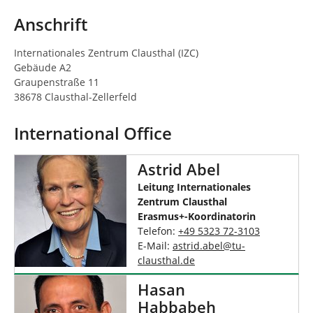
n
n
d
Anschrift
h
i
Internationales Zentrum Clausthal (IZC)
e
Gebäude A2
r
Graupenstraße 11
:
38678 Clausthal-Zellerfeld
International Office
Astrid Abel
Leitung Internationales
Zentrum Clausthal
Erasmus+-Koordinatorin
Telefon:
+49 5323 72-3103
E-Mail:
astrid.abel
@
tu-
clausthal
.
de
Hasan
Habbabeh