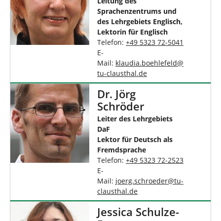
Leitung des
Sprachenzentrums und
des Lehrgebiets Englisch,
Lektorin für Englisch
Telefon:
+49 5323 72-5041
E-
Mail:
klaudia.boehlefeld
@
tu-clausthal
.
de
Dr. Jörg
Schröder
Leiter des Lehrgebiets
DaF
Lektor für Deutsch als
Fremdsprache
Telefon:
+49 5323 72-2523
E-
Mail:
joerg.schroeder
@
tu-
clausthal
.
de
Jessica Schulze-