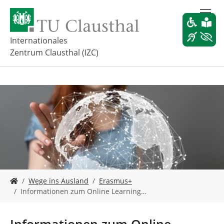
Z
u
m
H
Internationales
a
Zentrum Clausthal (IZC)
u
p
t
i
n
h
a
l
t
s
p
r
S
Wege ins Ausland
Erasmus+
i
i
Informationen zum Online Learning…
n
e
g
s
e
i
Informationen zum Online