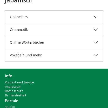
n
n
d
h
i
Onlinekurs
e
r
Grammatik
:
Online Wörterbücher
Vokabeln und mehr
Info
Kontakt und Service
Impressum
Datenschutz
Barrierefreiheit
Portale
Stud.IP