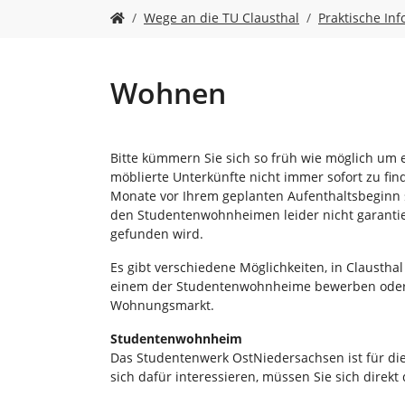
n
S
Wege an die TU Clausthal
Praktische In
i
e
s
i
Wohnen
n
d
h
i
Bitte kümmern Sie sich so früh wie möglich um e
e
möblierte Unterkünfte nicht immer sofort zu find
r
Monate vor Ihrem geplanten Aufenthaltsbeginn s
:
den Studentenwohnheimen leider nicht garantier
gefunden wird.
Es gibt verschiedene Möglichkeiten, in Clausth
einem der Studentenwohnheime bewerben oder S
Wohnungsmarkt.
Studentenwohnheim
Das Studentenwerk OstNiedersachsen ist für die
sich dafür interessieren, müssen Sie sich direkt