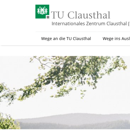
Z
u
m
H
Internationales Zentrum Clausthal (
a
u
Wege an die TU Clausthal
Wege ins Aus
p
t
i
n
h
a
l
t
s
p
r
i
n
g
e